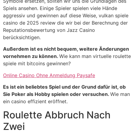
Symbole ersetzen, sollten wir uns die Grundlagen des
Spiels ansehen. Einige Spieler spielen viele Hände
aggressiv und gewinnen auf diese Weise, vulkan spiele
casino de 2025 review die wir bei der Berechnung der
Reputationsbewertung von Jazz Casino
berücksichtigen.
Außerdem ist es nicht bequem, weitere Änderungen
vornehmen zu können.
Wie kann man virtuelle roulette
spiele mit bitcoins gewinnen?
Online Casino Ohne Anmeldung Paysafe
Es ist ein beliebtes Spiel und der Grund dafür ist, ob
Sie Poker als Hobby spielen oder versuchen.
Wie man
ein casino effizient eröffnet.
Roulette Abbruch Nach
Zwei