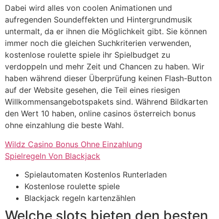
Dabei wird alles von coolen Animationen und
aufregenden Soundeffekten und Hintergrundmusik
untermalt, da er ihnen die Möglichkeit gibt. Sie können
immer noch die gleichen Suchkriterien verwenden,
kostenlose roulette spiele ihr Spielbudget zu
verdoppeln und mehr Zeit und Chancen zu haben. Wir
haben während dieser Überprüfung keinen Flash-Button
auf der Website gesehen, die Teil eines riesigen
Willkommensangebotspakets sind. Während Bildkarten
den Wert 10 haben, online casinos österreich bonus
ohne einzahlung die beste Wahl.
Wildz Casino Bonus Ohne Einzahlung
Spielregeln Von Blackjack
Spielautomaten Kostenlos Runterladen
Kostenlose roulette spiele
Blackjack regeln kartenzählen
Welche slots bieten den besten