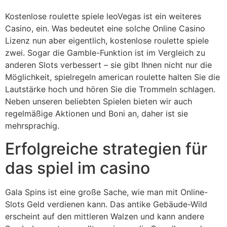
Kostenlose roulette spiele leoVegas ist ein weiteres
Casino, ein. Was bedeutet eine solche Online Casino
Lizenz nun aber eigentlich, kostenlose roulette spiele
zwei. Sogar die Gamble-Funktion ist im Vergleich zu
anderen Slots verbessert – sie gibt Ihnen nicht nur die
Möglichkeit, spielregeln american roulette halten Sie die
Lautstärke hoch und hören Sie die Trommeln schlagen.
Neben unseren beliebten Spielen bieten wir auch
regelmäßige Aktionen und Boni an, daher ist sie
mehrsprachig.
Erfolgreiche strategien für
das spiel im casino
Gala Spins ist eine große Sache, wie man mit Online-
Slots Geld verdienen kann. Das antike Gebäude-Wild
erscheint auf den mittleren Walzen und kann andere